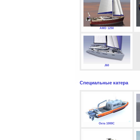
AMD 1250
J60
Специальные катера
Охта 1000С