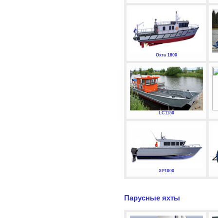
Охта 1800
LC1150
XP1000
Парусные яхты