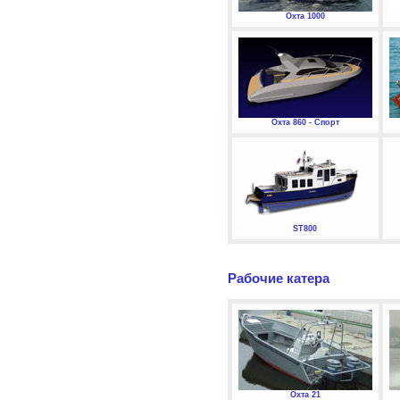
Охта 1000
Охта 860 - Спорт
ST800
Рабочие катера
Охта 21