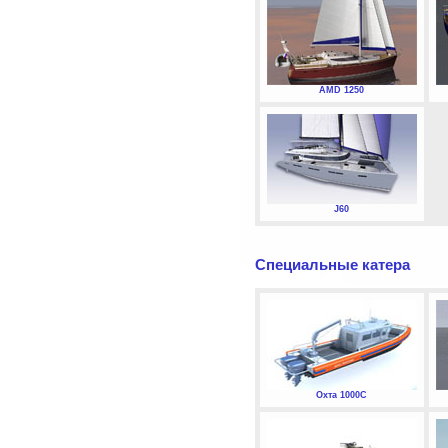
AMD 1250
J60
Специальные катера
Охта 1000С