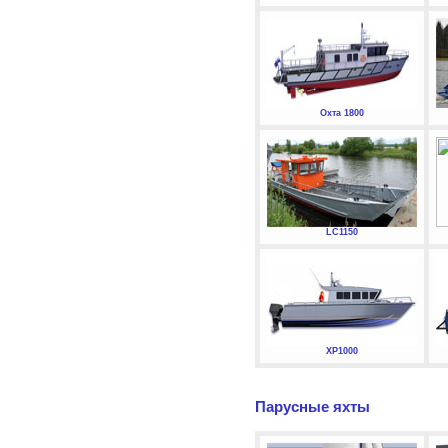
Охта 1800
LC1150
XP1000
Парусные яхты