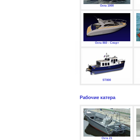
Охта 1000
Охта 860 - Спорт
ST800
Рабочие катера
Охта 21