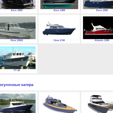
Euro 1600
Euro 1400
Euro 1200
Охта 13002
Охта 1740
Atlantic 1200
TY 43
огулочные катера