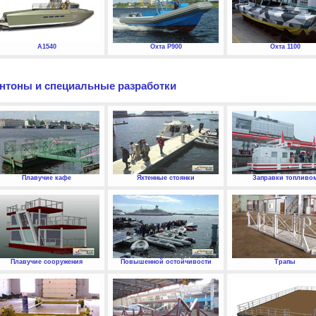
А1540
Охта P900
Охта 1100
нтоны и специальные разработки
Плавучие кафе
Яхтенные стоянки
Заправки топливо
Плавучие сооружения
Повышенной остойчивости
Трапы