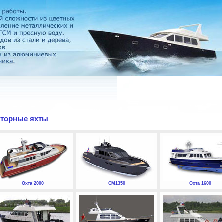
торные яхты
Охта 2000
ОМ1350
Охта 1600