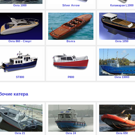
Охта 1000
Silver Arrow
Катамаран L1000
Охта 860 - Спорт
Волга
Охта 1050
ST800
P800
Охта 13003
бочие катера
Охта 21
Охта 24
Охта 650