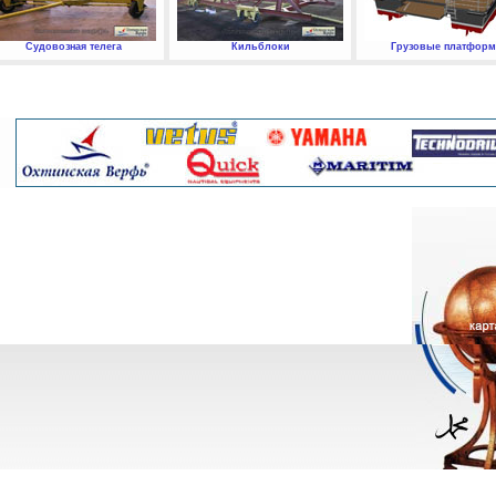
Судовозная телега
Кильблоки
Грузовые платфор