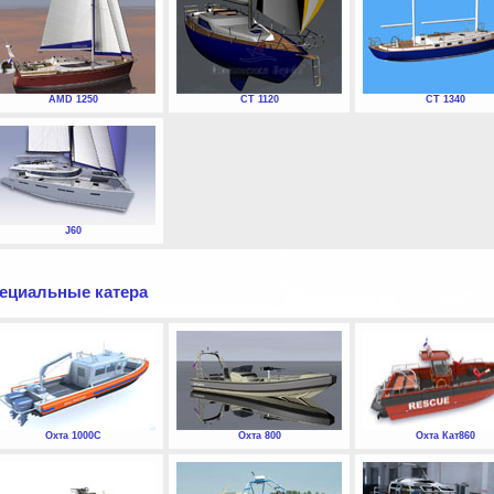
AMD 1250
СТ 1120
СТ 1340
J60
ециальные катера
Охта 1000С
Охта 800
Охта Кат860