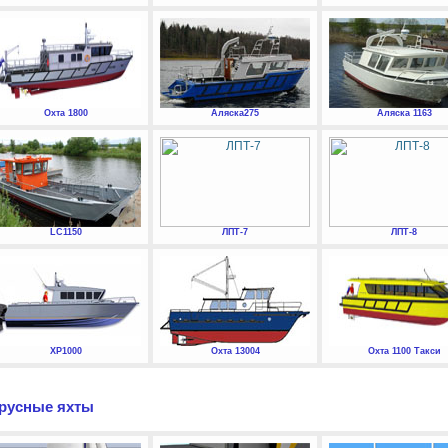
Охта 1800
Аляска275
Аляска 1163
LC1150
ЛПТ-7
ЛПТ-8
XP1000
Охта 13004
Охта 1100 Такси
русные яхты