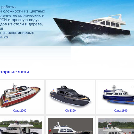
торные яхты
Охта 2000
ОМ1350
Охта 1600