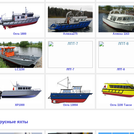
Охта 1800
Аляска275
Аляска 1163
LC1150
ЛПТ-7
ЛПТ-8
XP1000
Охта 13004
Охта 1100 Такси
русные яхты