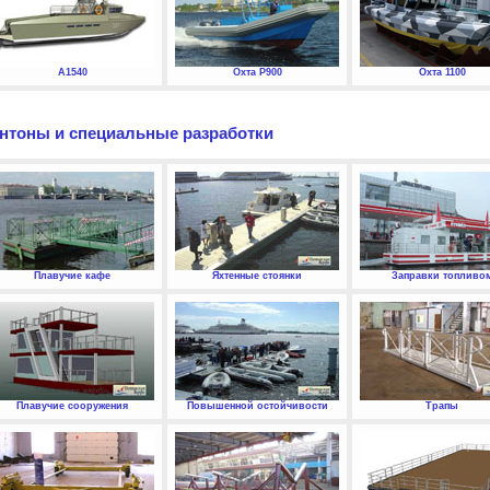
А1540
Охта P900
Охта 1100
нтоны и специальные разработки
Плавучие кафе
Яхтенные стоянки
Заправки топливо
Плавучие сооружения
Повышенной остойчивости
Трапы