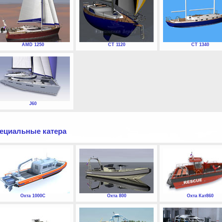
AMD 1250
СТ 1120
СТ 1340
J60
ециальные катера
Охта 1000С
Охта 800
Охта Кат860