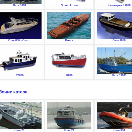
Охта 1000
Silver Arrow
Катамаран L1000
Охта 860 - Спорт
Волга
Охта 1050
ST800
P800
Охта 13003
бочие катера
Охта 21
Охта 24
Охта 650