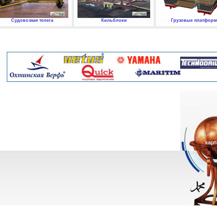
Судовозная телега
Кильблоки
Грузовые платфор