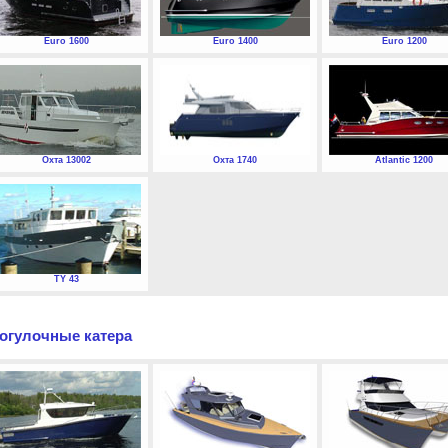
Euro 1600
Euro 1400
Euro 1200
Охта 13002
Охта 1740
Atlantic 1200
TY 43
огулочные катера