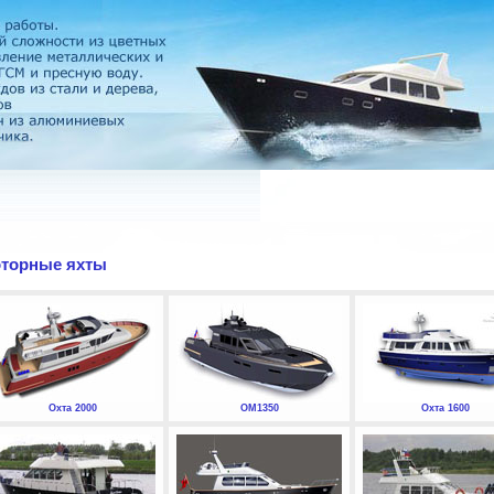
торные яхты
Охта 2000
ОМ1350
Охта 1600