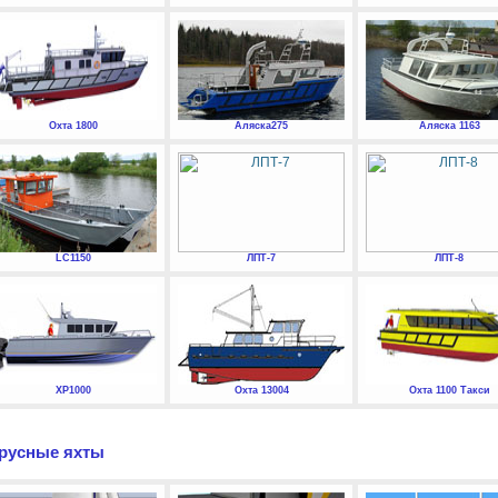
Охта 1800
Аляска275
Аляска 1163
LC1150
ЛПТ-7
ЛПТ-8
XP1000
Охта 13004
Охта 1100 Такси
русные яхты