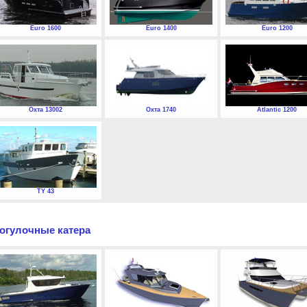
Euro 1600
Euro 1400
Euro 1200
Охта 13002
Охта 1740
Atlantic 1200
TY 43
огулочные катера