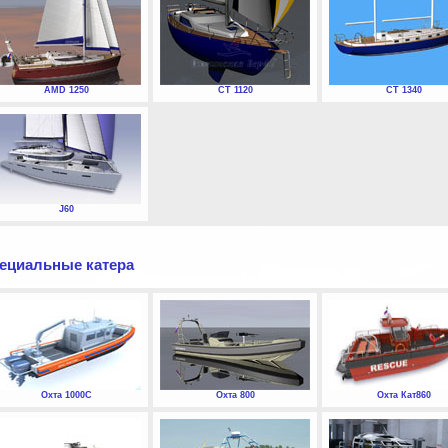
AMD 1250
СТ 1120
СТ 1340
J60
ециальные катера
Охта 1000С
Охта 800
Охта Кат860