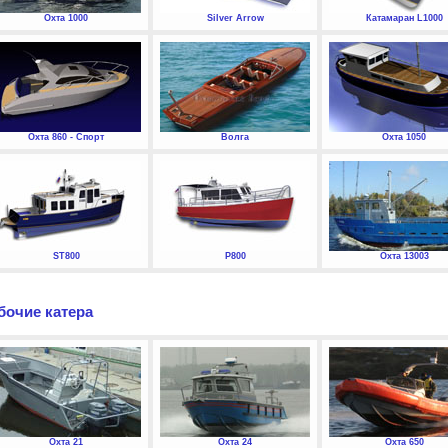
Охта 1000
Silver Arrow
Катамаран L1000
Охта 860 - Спорт
Волга
Охта 1050
ST800
P800
Охта 13003
бочие катера
Охта 21
Охта 24
Охта 650