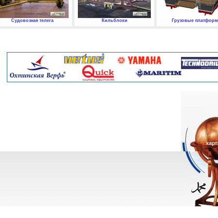
Судовозная телега
Кильблоки
Грузовые платфор