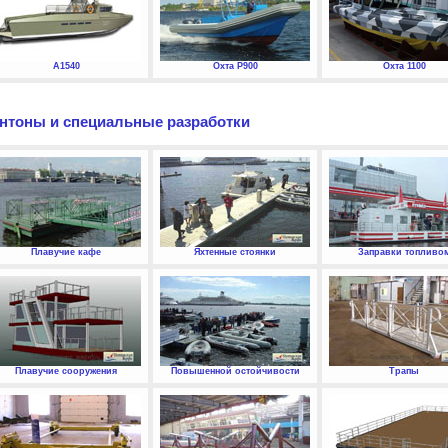
А1540
Охта P900
Охта 1100
нтоны и специальные разработки
Плавучие кафе
Яхтенные стоянки
Заправки топливо
Плавучие сооружения
Повышенной остойчивости
Трапы