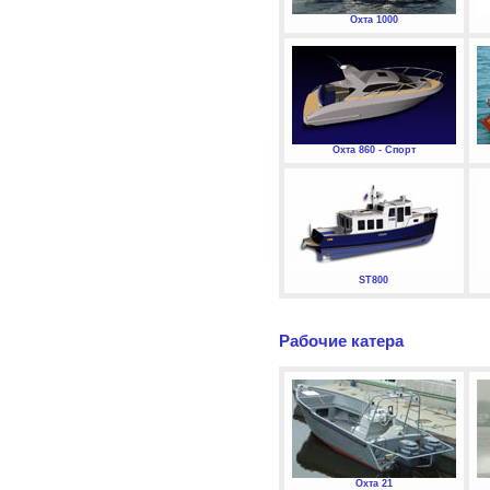
Охта 1000
Охта 860 - Спорт
ST800
Рабочие катера
Охта 21