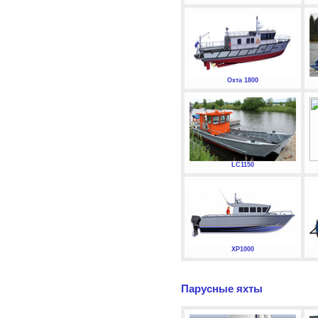
Охта 1800
LC1150
XP1000
Парусные яхты