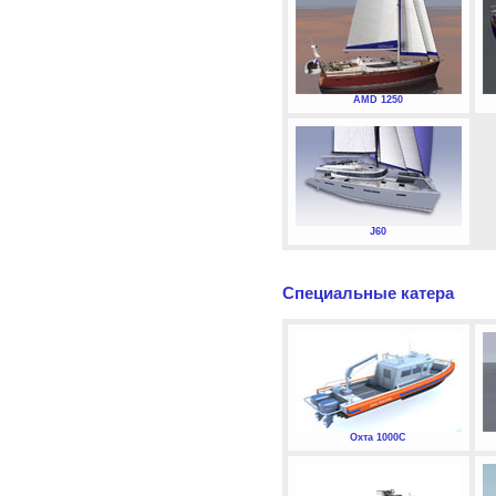
AMD 1250
J60
Специальные катера
Охта 1000С