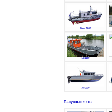
Охта 1800
LC1150
XP1000
Парусные яхты