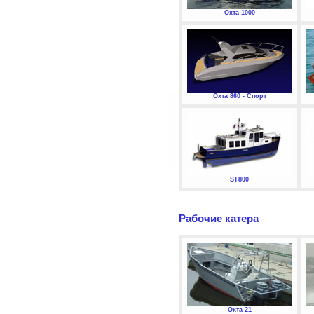
Охта 1000
Охта 860 - Спорт
ST800
Рабочие катера
Охта 21