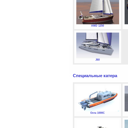
AMD 1250
J60
Специальные катера
Охта 1000С