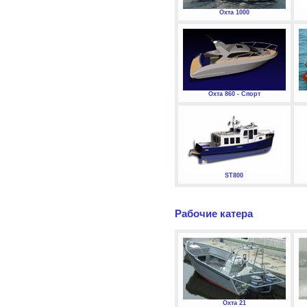
Охта 1000
Охта 860 - Спорт
ST800
Рабочие катера
Охта 21