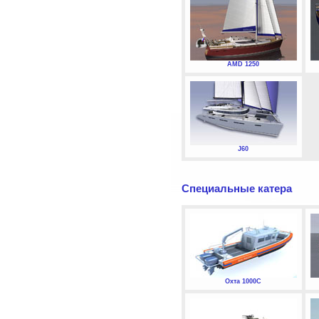
AMD 1250
J60
Специальные катера
Охта 1000С