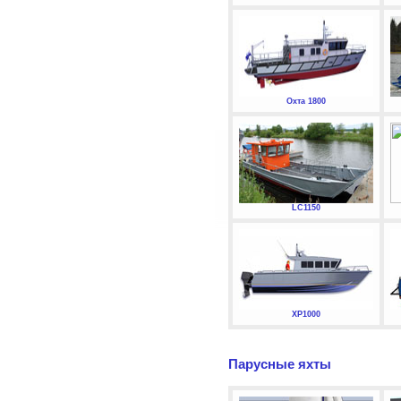
Охта 1800
LC1150
XP1000
Парусные яхты