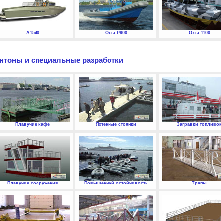
А1540
Охта P900
Охта 1100
нтоны и специальные разработки
Плавучие кафе
Яхтенные стоянки
Заправки топливо
Плавучие сооружения
Повышенной остойчивости
Трапы