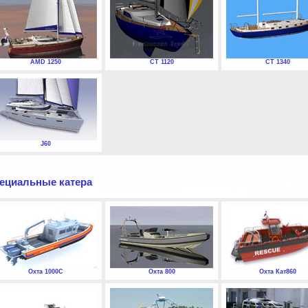
AMD 1250
СТ 1120
СТ 1340
J60
ециальные катера
Охта 1000С
Охта 800
Охта Кат860