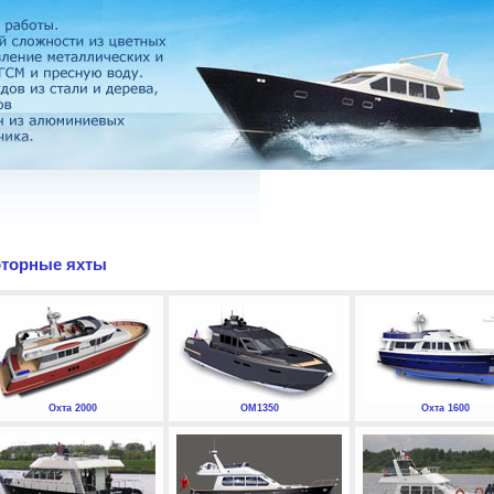
торные яхты
Охта 2000
ОМ1350
Охта 1600