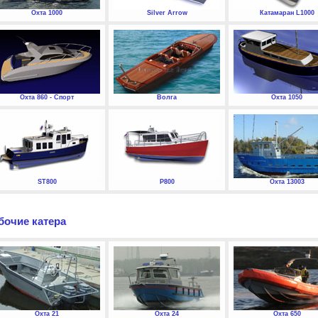
Охта 1000
Silver Arrow
Катамаран L1000
Охта 860 - Спорт
Волга
Охта 1050
ST800
P800
Охта 13003
бочие катера
Охта 21
Охта 24
Охта 650