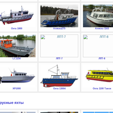
Охта 1800
Аляска275
Аляска 1163
LC1150
ЛПТ-7
ЛПТ-8
XP1000
Охта 13004
Охта 1100 Такси
русные яхты