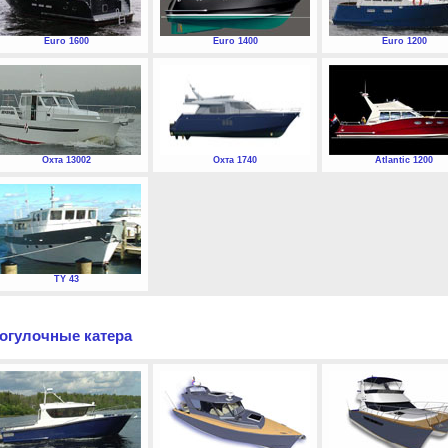
Euro 1600
Euro 1400
Euro 1200
Охта 13002
Охта 1740
Atlantic 1200
TY 43
огулочные катера