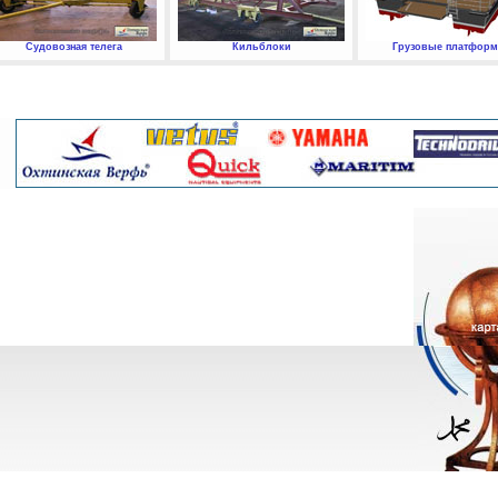
Судовозная телега
Кильблоки
Грузовые платфор