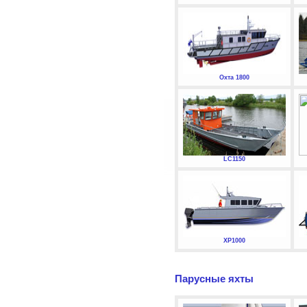
Охта 1800
LC1150
XP1000
Парусные яхты