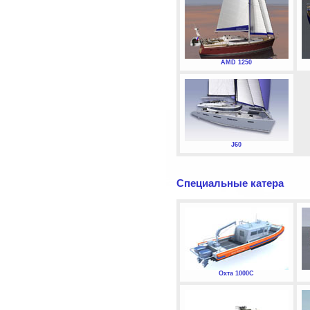
AMD 1250
J60
Специальные катера
Охта 1000С