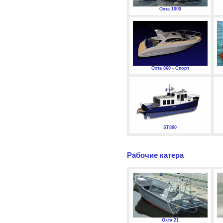
Охта 1000
Охта 860 - Спорт
ST800
Рабочие катера
Охта 21