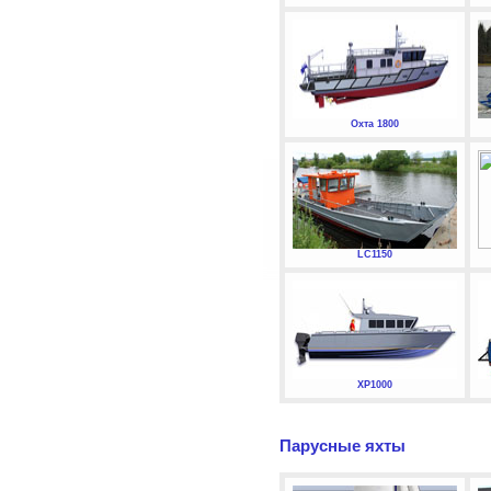
Охта 1800
LC1150
XP1000
Парусные яхты