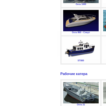
Охта 1000
Охта 860 - Спорт
ST800
Рабочие катера
Охта 21