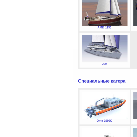
AMD 1250
J60
Специальные катера
Охта 1000С