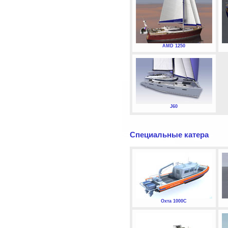
AMD 1250
J60
Специальные катера
Охта 1000С