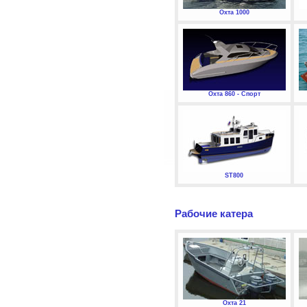
Охта 1000
Охта 860 - Спорт
ST800
Рабочие катера
Охта 21