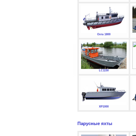
Охта 1800
LC1150
XP1000
Парусные яхты