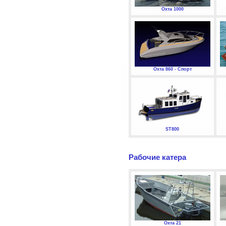
Охта 1000
Охта 860 - Спорт
ST800
Рабочие катера
Охта 21