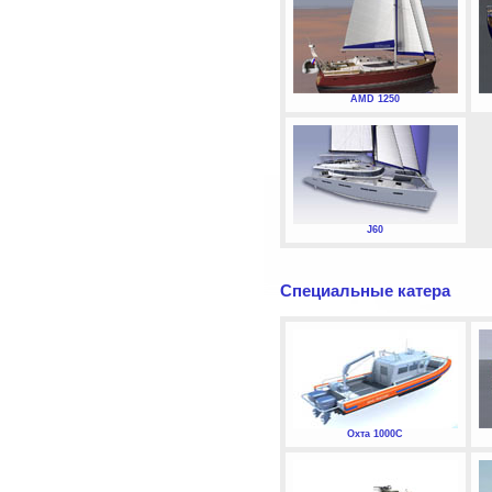
AMD 1250
J60
Специальные катера
Охта 1000С