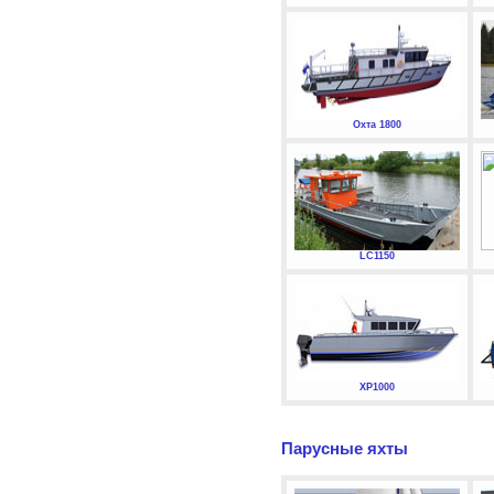
Охта 1800
LC1150
XP1000
Парусные яхты