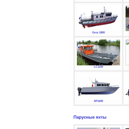
Охта 1800
LC1150
XP1000
Парусные яхты