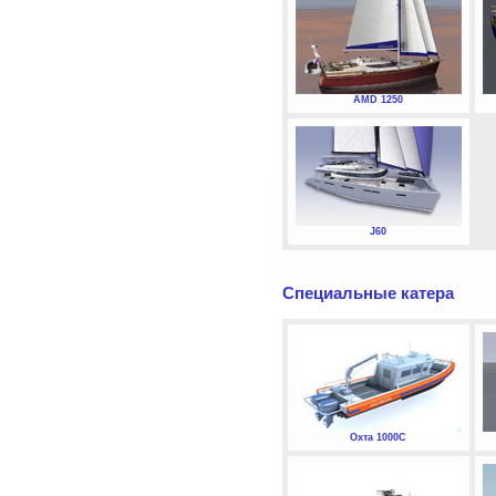
AMD 1250
J60
Специальные катера
Охта 1000С