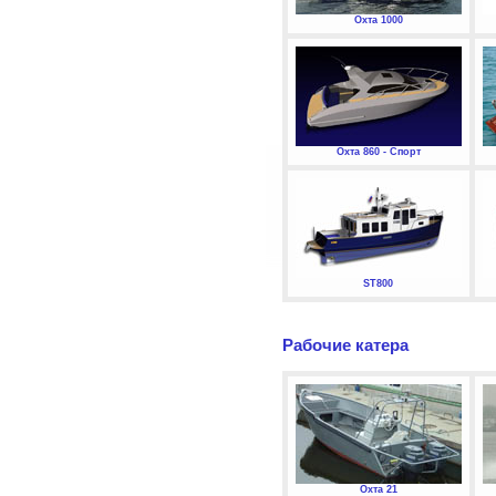
Охта 1000
Охта 860 - Спорт
ST800
Рабочие катера
Охта 21