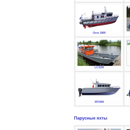
Охта 1800
LC1150
XP1000
Парусные яхты