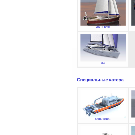
AMD 1250
J60
Специальные катера
Охта 1000С