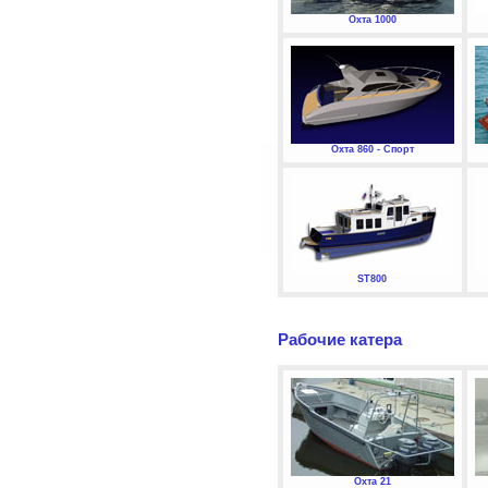
Охта 1000
Охта 860 - Спорт
ST800
Рабочие катера
Охта 21