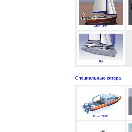
AMD 1250
J60
Специальные катера
Охта 1000С