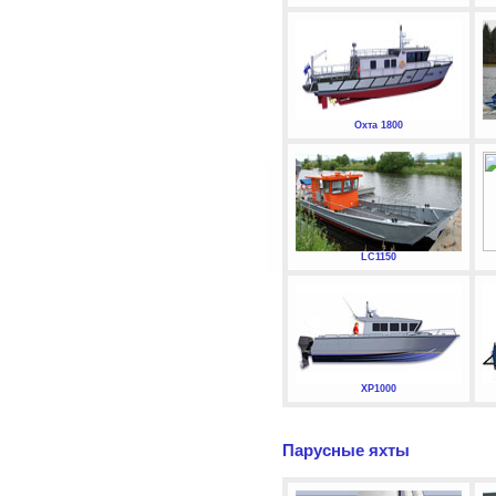
Охта 1800
LC1150
XP1000
Парусные яхты