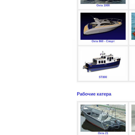
Охта 1000
Охта 860 - Спорт
ST800
Рабочие катера
Охта 21