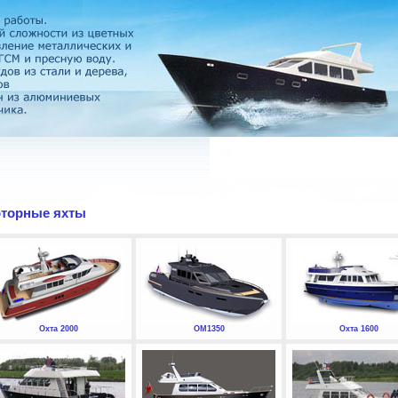
торные яхты
Охта 2000
ОМ1350
Охта 1600