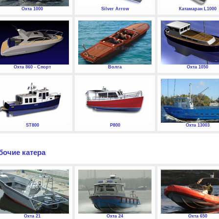
Охта 1000
Silver Arrow
Катамаран L1000
Охта 860 - Спорт
Волга
Охта 1050
ST800
P800
Охта 13003
бочие катера
Охта 21
Охта 24
Охта 650