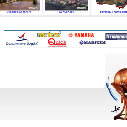
Судовозная телега
Кильблоки
Грузовые платфор