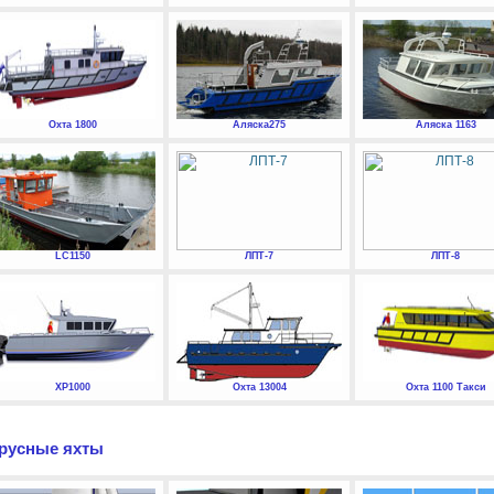
Охта 1800
Аляска275
Аляска 1163
LC1150
ЛПТ-7
ЛПТ-8
XP1000
Охта 13004
Охта 1100 Такси
русные яхты