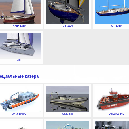
AMD 1250
СТ 1120
СТ 1340
J60
ециальные катера
Охта 1000С
Охта 800
Охта Кат860