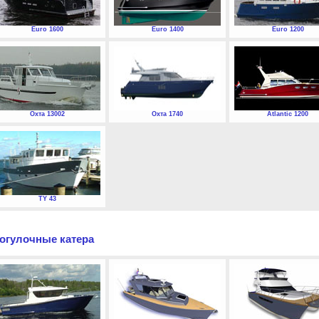
Euro 1600
Euro 1400
Euro 1200
Охта 13002
Охта 1740
Atlantic 1200
TY 43
огулочные катера