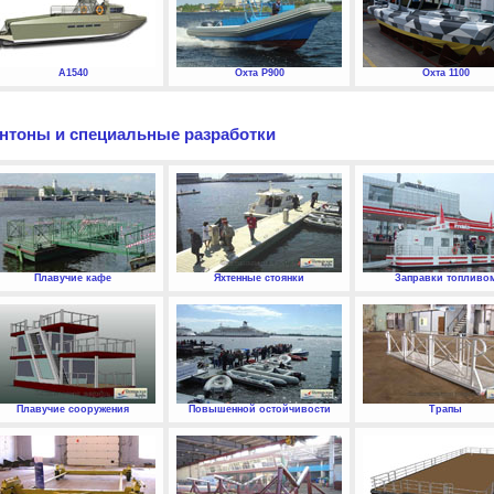
А1540
Охта P900
Охта 1100
нтоны и специальные разработки
Плавучие кафе
Яхтенные стоянки
Заправки топливо
Плавучие сооружения
Повышенной остойчивости
Трапы