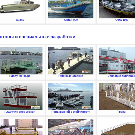
А1540
Охта P900
Охта 1100
нтоны и специальные разработки
Плавучие кафе
Яхтенные стоянки
Заправки топливо
Плавучие сооружения
Повышенной остойчивости
Трапы