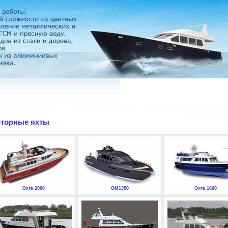
торные яхты
Охта 2000
ОМ1350
Охта 1600