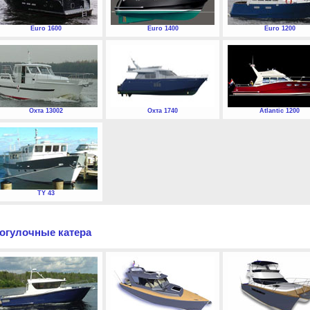
Euro 1600
Euro 1400
Euro 1200
Охта 13002
Охта 1740
Atlantic 1200
TY 43
огулочные катера