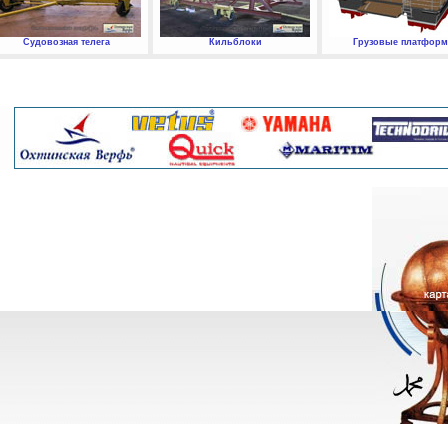
Судовозная телега
Кильблоки
Грузовые платфор