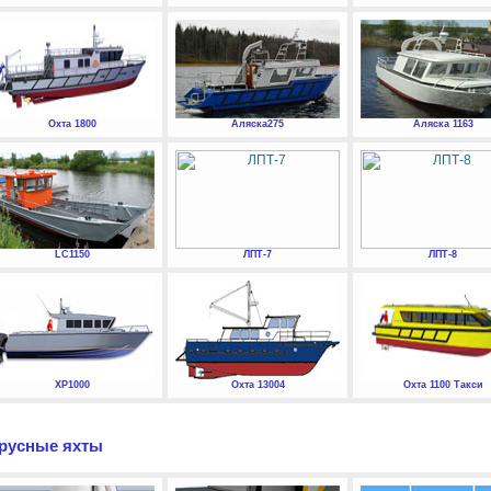
Охта 1800
Аляска275
Аляска 1163
LC1150
ЛПТ-7
ЛПТ-8
XP1000
Охта 13004
Охта 1100 Такси
русные яхты