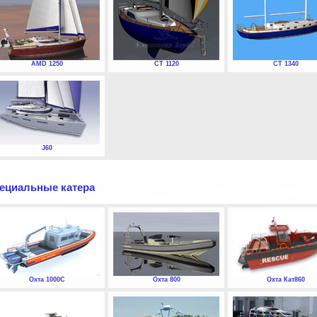
AMD 1250
СТ 1120
СТ 1340
J60
ециальные катера
Охта 1000С
Охта 800
Охта Кат860