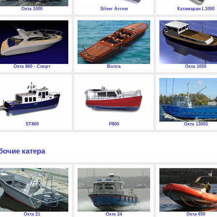
Охта 1000
Silver Arrow
Катамаран L1000
Охта 860 - Спорт
Волга
Охта 1050
ST800
P800
Охта 13003
бочие катера
Охта 21
Охта 24
Охта 650