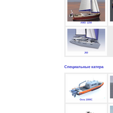
AMD 1250
J60
Специальные катера
Охта 1000С