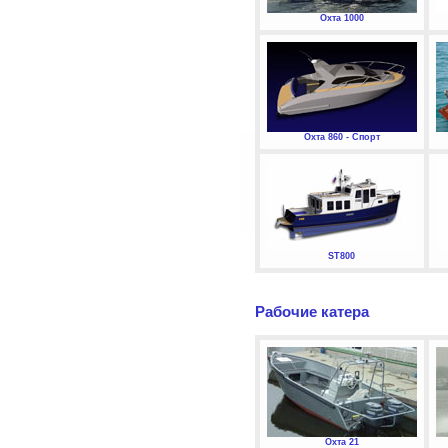
Охта 1000
Охта 860 - Спорт
ST800
Рабочие катера
Охта 21