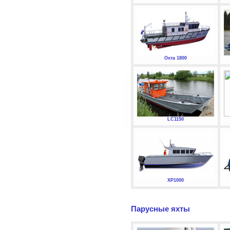
Охта 1800
LC1150
XP1000
Парусные яхты