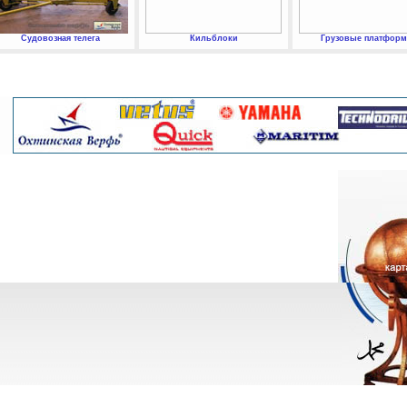
Судовозная телега
Кильблоки
Грузовые платфор