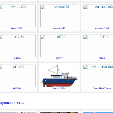
Охта 1800
Аляска275
Аляска 1163
LC1150
ЛПТ-7
ЛПТ-8
XP1000
Охта 13004
Охта 1100 Такси
русные яхты