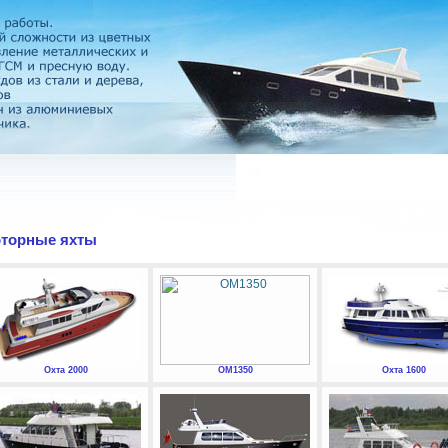
торные яхты
Охта 2000
ОМ1350
Охта 1600