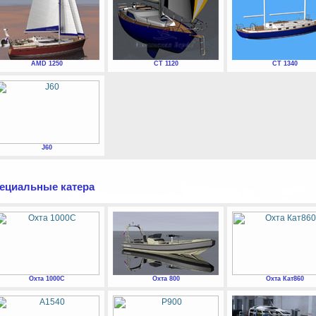
AMD 1250
СТ 1120
СТ 1340
J60
ециальные катера
Охта 1000С
Охта 800
Охта Кат860