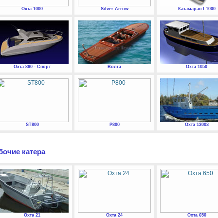
Охта 1000
Silver Arrow
Катамаран L1000
Охта 860 - Спорт
Волга
Охта 1050
ST800
P800
Охта 13003
бочие катера
Охта 21
Охта 24
Охта 650