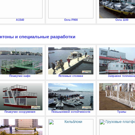
А1540
Охта P900
Охта 1100
нтоны и специальные разработки
Плавучие кафе
Яхтенные стоянки
Заправки топливо
Плавучие сооружения
Повышенной остойчивости
Трапы