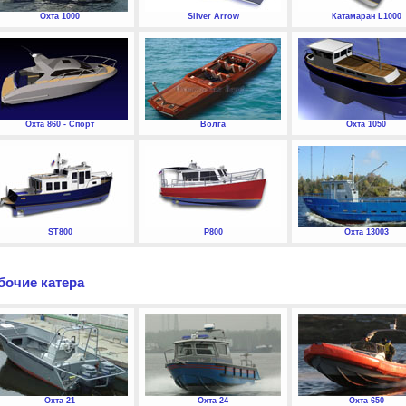
Охта 1000
Silver Arrow
Катамаран L1000
Охта 860 - Спорт
Волга
Охта 1050
ST800
P800
Охта 13003
бочие катера
Охта 21
Охта 24
Охта 650