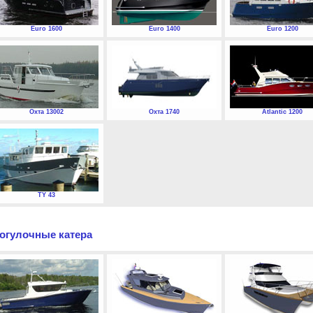
Euro 1600
Euro 1400
Euro 1200
Охта 13002
Охта 1740
Atlantic 1200
TY 43
огулочные катера