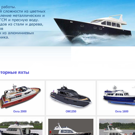
торные яхты
Охта 2000
ОМ1350
Охта 1600