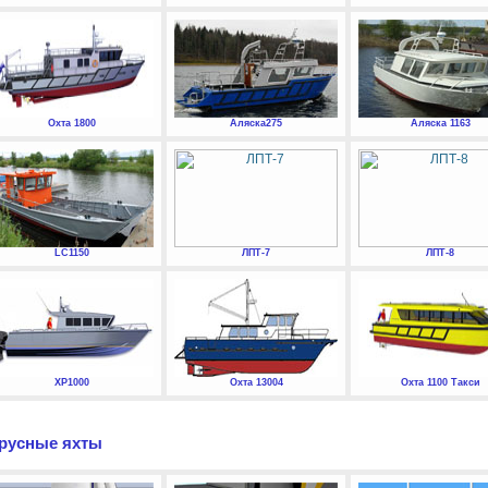
Охта 1800
Аляска275
Аляска 1163
LC1150
ЛПТ-7
ЛПТ-8
XP1000
Охта 13004
Охта 1100 Такси
русные яхты