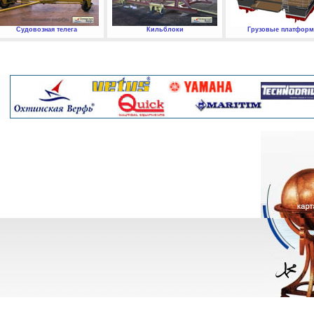
Судовозная телега
Кильблоки
Грузовые платфор