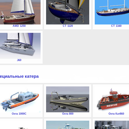
AMD 1250
СТ 1120
СТ 1340
J60
ециальные катера
Охта 1000С
Охта 800
Охта Кат860