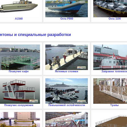
А1540
Охта P900
Охта 1100
нтоны и специальные разработки
Плавучие кафе
Яхтенные стоянки
Заправки топливо
Плавучие сооружения
Повышенной остойчивости
Трапы