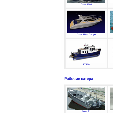
Охта 1000
Охта 860 - Спорт
ST800
Рабочие катера
Охта 21