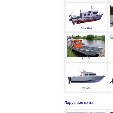
Охта 1800
LC1150
XP1000
Парусные яхты