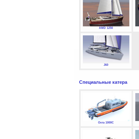
AMD 1250
J60
Специальные катера
Охта 1000С