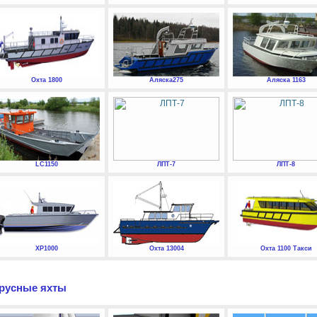
Охта 1800
Аляска275
Аляска 1163
LC1150
ЛПТ-7
ЛПТ-8
XP1000
Охта 13004
Охта 1100 Такси
русные яхты