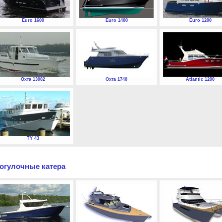
Euro 1600
Euro 1400
Euro 1200
Охта 13002
Охта 1740
Atlantic 1200
TY 43
огулочные катера