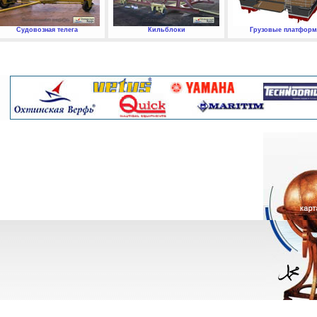
Судовозная телега
Кильблоки
Грузовые платфор