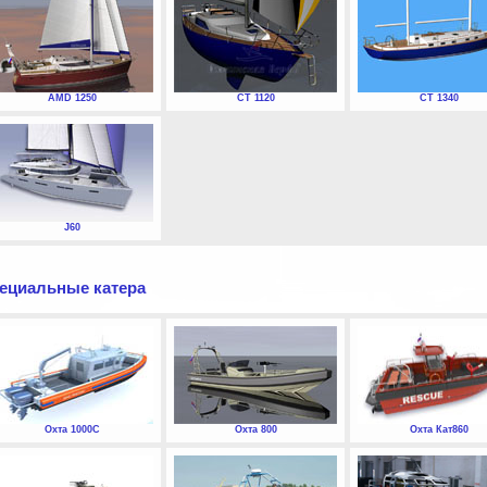
AMD 1250
СТ 1120
СТ 1340
J60
ециальные катера
Охта 1000С
Охта 800
Охта Кат860