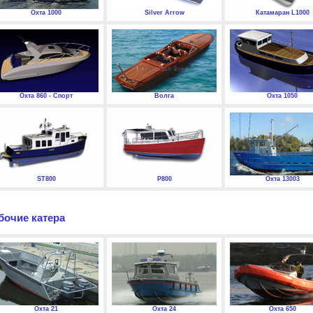
Охта 1000
Silver Arrow
Катамаран L1000
Охта 860 - Спорт
Волга
Охта 1050
ST800
P800
Охта 13003
бочие катера
Охта 21
Охта 24
Охта 650