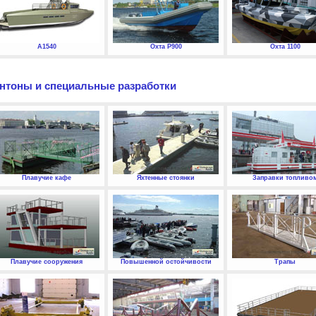
А1540
Охта P900
Охта 1100
нтоны и специальные разработки
Плавучие кафе
Яхтенные стоянки
Заправки топливо
Плавучие сооружения
Повышенной остойчивости
Трапы