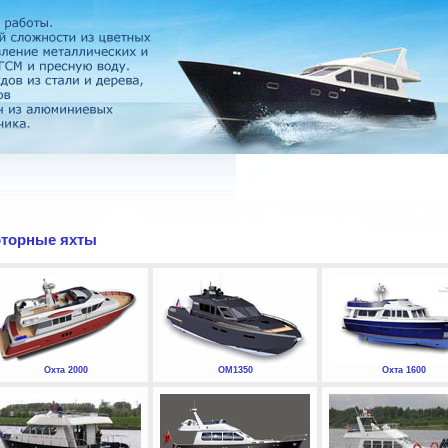
торные яхты
Охта 2000
ОМ1350
Охта 1600