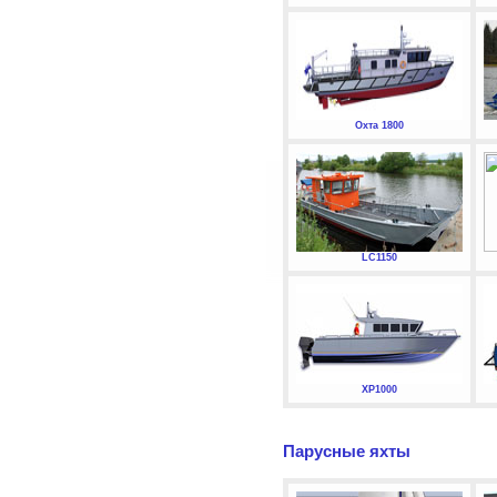
Охта 1800
LC1150
XP1000
Парусные яхты