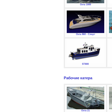
Охта 1000
Охта 860 - Спорт
ST800
Рабочие катера
Охта 21