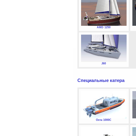
AMD 1250
J60
Специальные катера
Охта 1000С