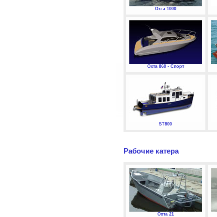
Охта 1000
Охта 860 - Спорт
ST800
Рабочие катера
Охта 21