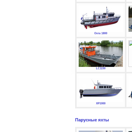
Охта 1800
LC1150
XP1000
Парусные яхты