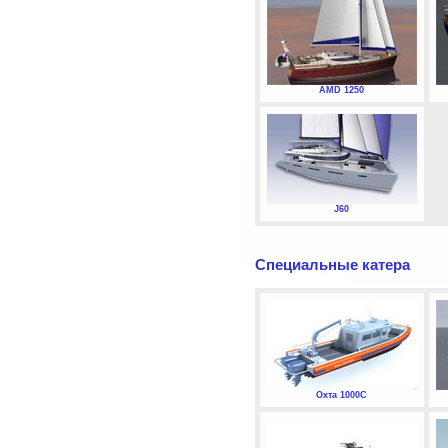
AMD 1250
J60
Специальные катера
Охта 1000С