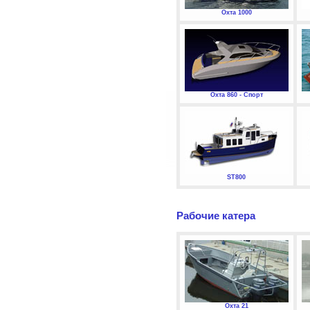
Охта 1000
Охта 860 - Спорт
ST800
Рабочие катера
Охта 21