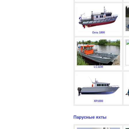
Охта 1800
LC1150
XP1000
Парусные яхты