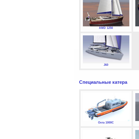
AMD 1250
J60
Специальные катера
Охта 1000С