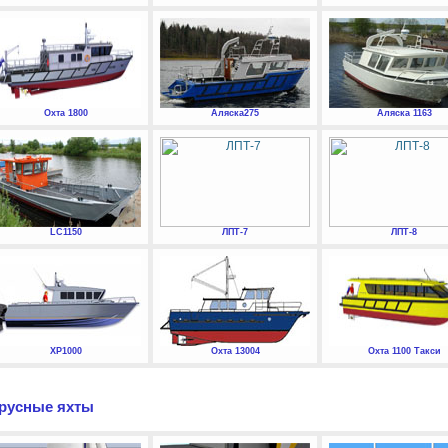
Охта 1800
Аляска275
Аляска 1163
LC1150
ЛПТ-7
ЛПТ-8
XP1000
Охта 13004
Охта 1100 Такси
русные яхты