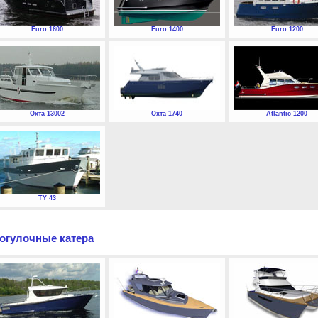
Euro 1600
Euro 1400
Euro 1200
Охта 13002
Охта 1740
Atlantic 1200
TY 43
огулочные катера