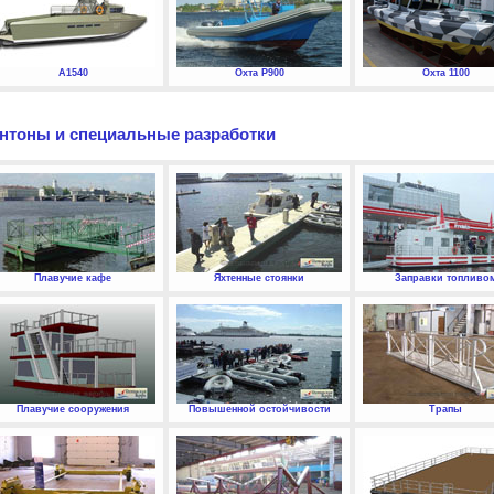
А1540
Охта P900
Охта 1100
нтоны и специальные разработки
Плавучие кафе
Яхтенные стоянки
Заправки топливо
Плавучие сооружения
Повышенной остойчивости
Трапы