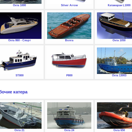
Охта 1000
Silver Arrow
Катамаран L1000
Охта 860 - Спорт
Волга
Охта 1050
ST800
P800
Охта 13003
бочие катера
Охта 21
Охта 24
Охта 650