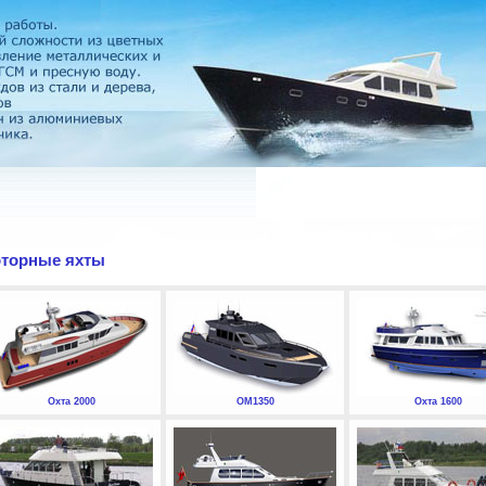
торные яхты
Охта 2000
ОМ1350
Охта 1600