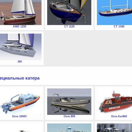
AMD 1250
СТ 1120
СТ 1340
J60
ециальные катера
Охта 1000С
Охта 800
Охта Кат860