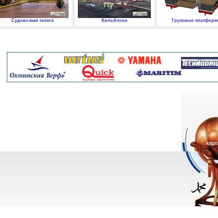
Судовозная телега
Кильблоки
Грузовые платфор