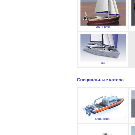
AMD 1250
J60
Специальные катера
Охта 1000С