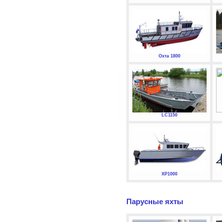
Охта 1800
LC1150
XP1000
Парусные яхты