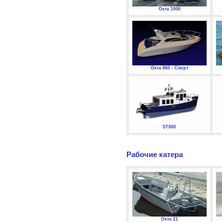
Охта 1000
Охта 860 - Спорт
ST800
Рабочие катера
Охта 21