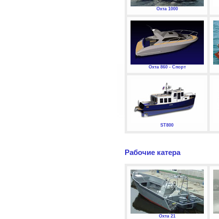
Охта 1000
Охта 860 - Спорт
ST800
Рабочие катера
Охта 21