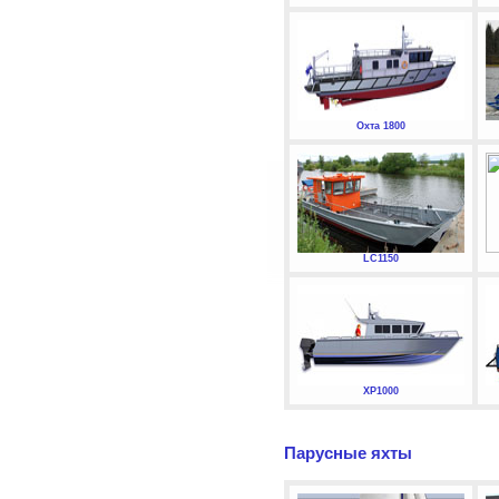
Охта 1800
LC1150
XP1000
Парусные яхты