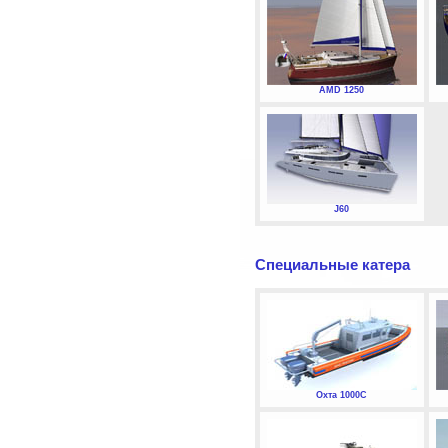
AMD 1250
J60
Специальные катера
Охта 1000С