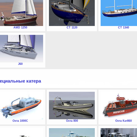
AMD 1250
СТ 1120
СТ 1340
J60
ециальные катера
Охта 1000С
Охта 800
Охта Кат860