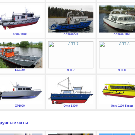
Охта 1800
Аляска275
Аляска 1163
LC1150
ЛПТ-7
ЛПТ-8
XP1000
Охта 13004
Охта 1100 Такси
русные яхты