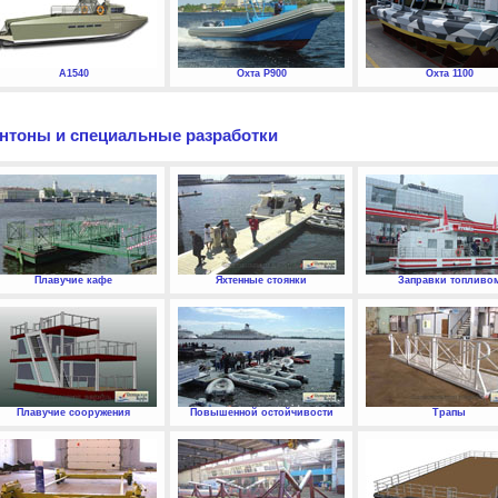
А1540
Охта P900
Охта 1100
нтоны и специальные разработки
Плавучие кафе
Яхтенные стоянки
Заправки топливо
Плавучие сооружения
Повышенной остойчивости
Трапы