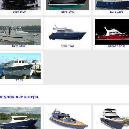
Euro 1600
Euro 1400
Euro 1200
Охта 13002
Охта 1740
Atlantic 1200
TY 43
огулочные катера