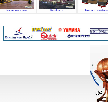
Судовозная телега
Кильблоки
Грузовые платфор