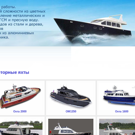
торные яхты
Охта 2000
ОМ1350
Охта 1600