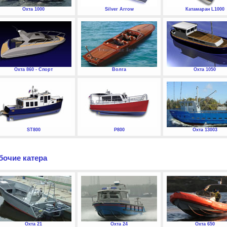
Охта 1000
Silver Arrow
Катамаран L1000
Охта 860 - Спорт
Волга
Охта 1050
ST800
P800
Охта 13003
бочие катера
Охта 21
Охта 24
Охта 650