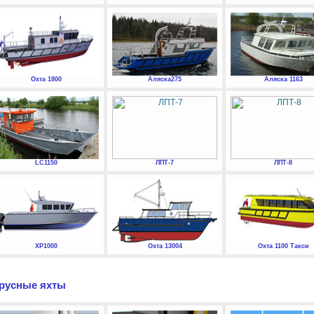
Охта 1800
Аляска275
Аляска 1163
LC1150
ЛПТ-7
ЛПТ-8
XP1000
Охта 13004
Охта 1100 Такси
русные яхты