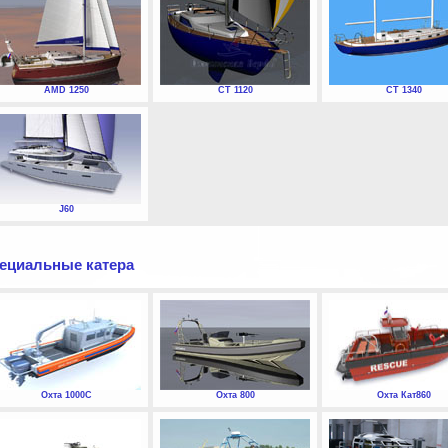
AMD 1250
СТ 1120
СТ 1340
J60
ециальные катера
Охта 1000С
Охта 800
Охта Кат860