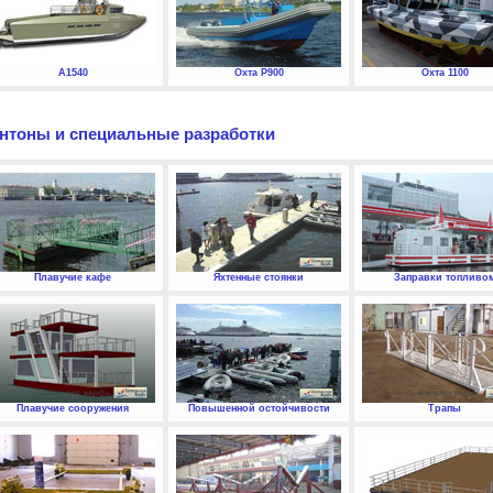
А1540
Охта P900
Охта 1100
нтоны и специальные разработки
Плавучие кафе
Яхтенные стоянки
Заправки топливо
Плавучие сооружения
Повышенной остойчивости
Трапы