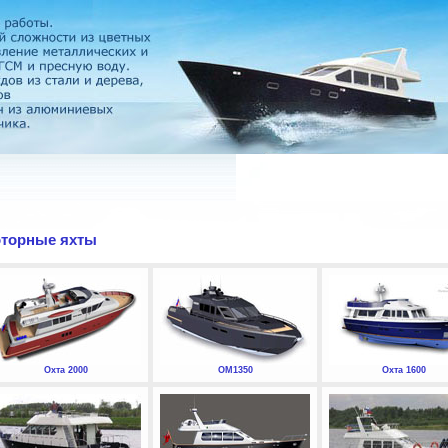
торные яхты
Охта 2000
ОМ1350
Охта 1600