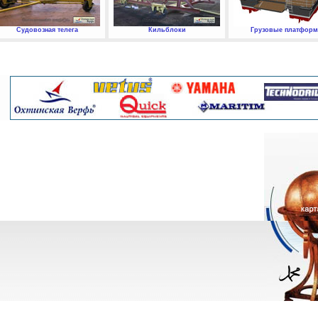
Судовозная телега
Кильблоки
Грузовые платфор