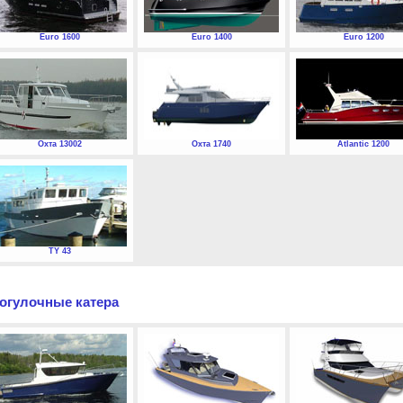
Euro 1600
Euro 1400
Euro 1200
Охта 13002
Охта 1740
Atlantic 1200
TY 43
огулочные катера