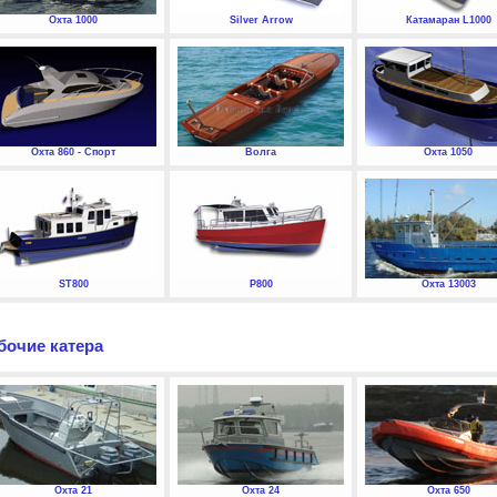
Охта 1000
Silver Arrow
Катамаран L1000
Охта 860 - Спорт
Волга
Охта 1050
ST800
P800
Охта 13003
бочие катера
Охта 21
Охта 24
Охта 650