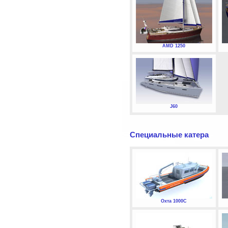
AMD 1250
J60
Специальные катера
Охта 1000С