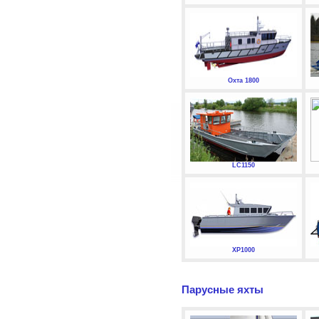
Охта 1800
LC1150
XP1000
Парусные яхты