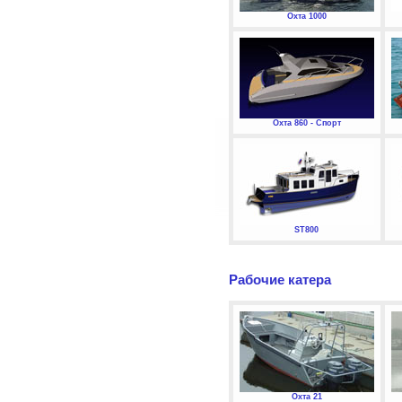
Охта 1000
Охта 860 - Спорт
ST800
Рабочие катера
Охта 21