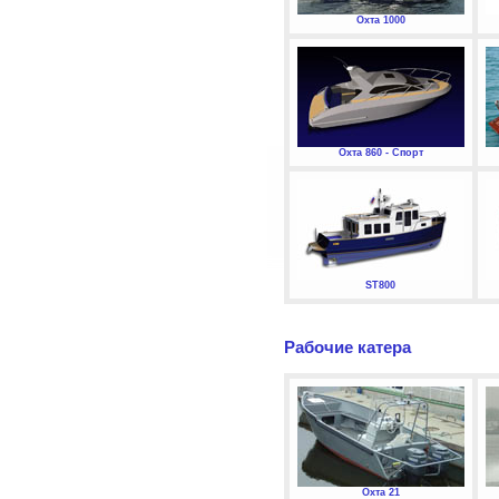
Охта 1000
Охта 860 - Спорт
ST800
Рабочие катера
Охта 21