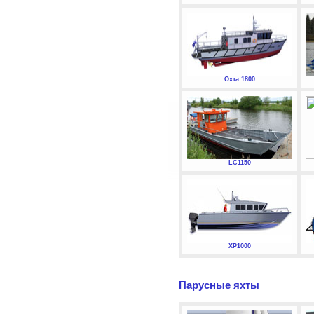
Охта 1800
LC1150
XP1000
Парусные яхты