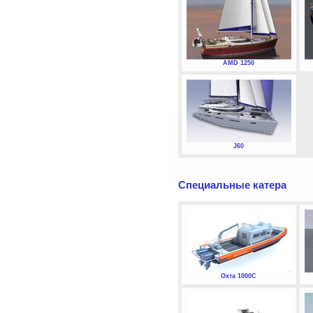
AMD 1250
J60
Специальные катера
Охта 1000С