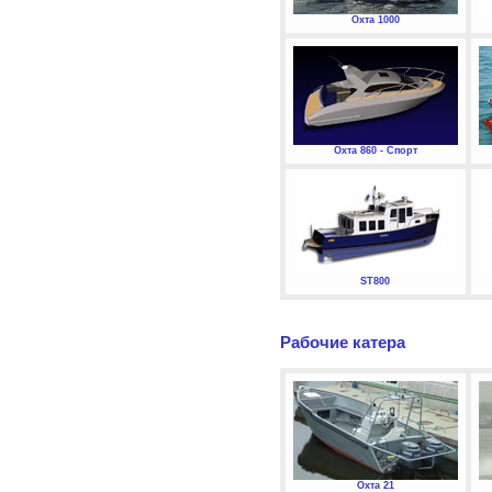
Охта 1000
Охта 860 - Спорт
ST800
Рабочие катера
Охта 21