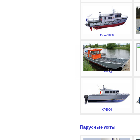
Охта 1800
LC1150
XP1000
Парусные яхты