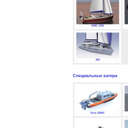
AMD 1250
J60
Специальные катера
Охта 1000С