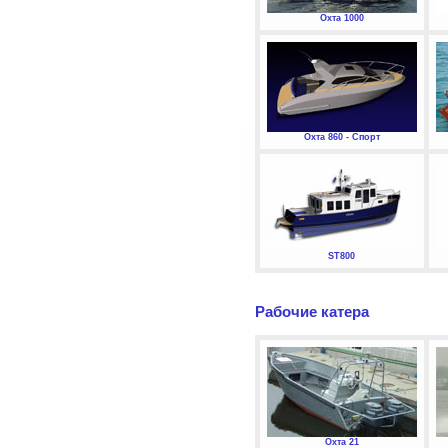
Охта 1000
Охта 860 - Спорт
ST800
Рабочие катера
Охта 21