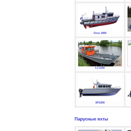
Охта 1800
LC1150
XP1000
Парусные яхты