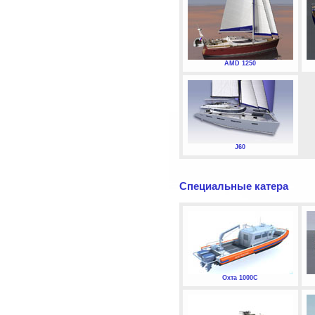
AMD 1250
J60
Специальные катера
Охта 1000С