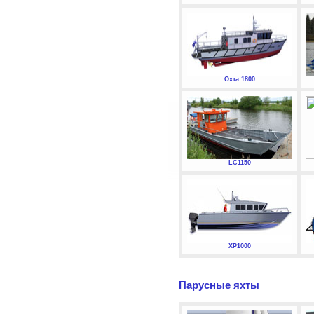
Охта 1800
LC1150
XP1000
Парусные яхты