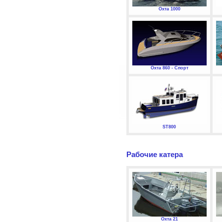
Охта 1000
Охта 860 - Спорт
ST800
Рабочие катера
Охта 21