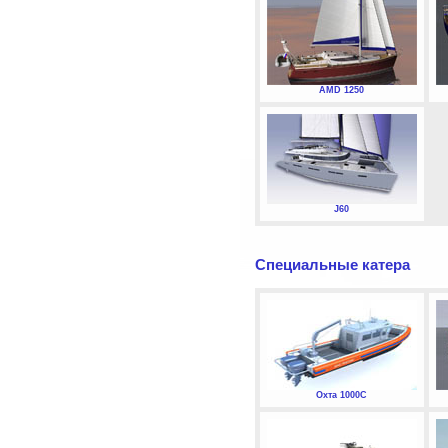
AMD 1250
J60
Специальные катера
Охта 1000С