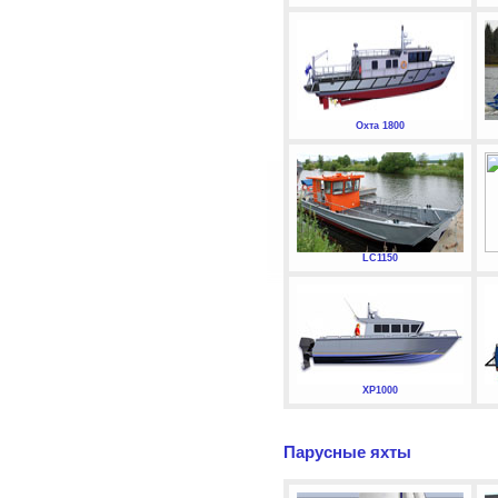
Охта 1800
LC1150
XP1000
Парусные яхты