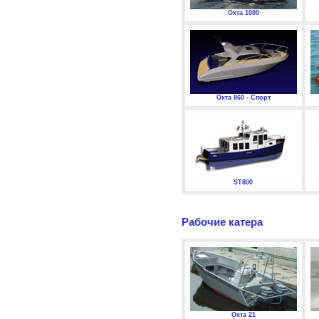
Охта 1000
Охта 860 - Спорт
ST800
Рабочие катера
Охта 21