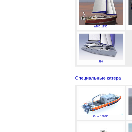
AMD 1250
J60
Специальные катера
Охта 1000С