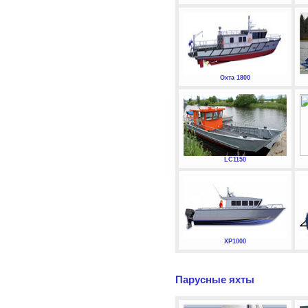
Охта 1800
LC1150
XP1000
Парусные яхты