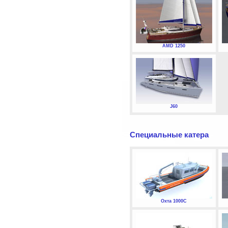
AMD 1250
J60
Специальные катера
Охта 1000С