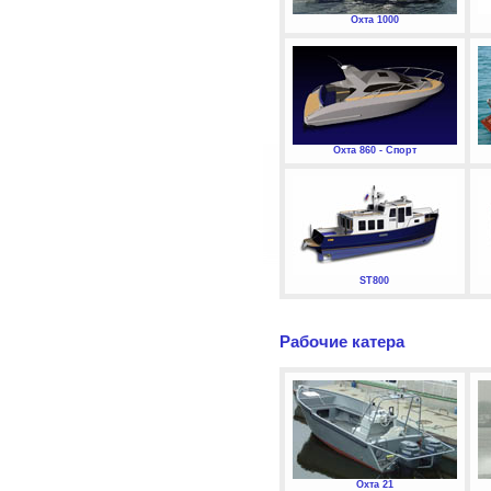
Охта 1000
Охта 860 - Спорт
ST800
Рабочие катера
Охта 21