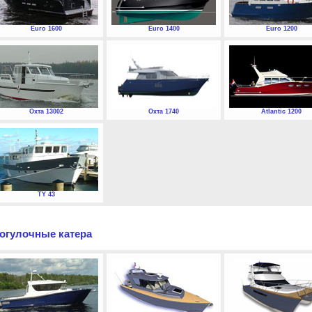
Euro 1600
Euro 1400
Euro 1200
Охта 13002
Охта 1740
Atlantic 1200
TY 43
огулочные катера