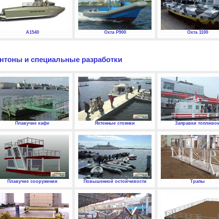
А1540
Охта P900
Охта 1100
нтоны и специальные разработки
Плавучие кафе
Яхтенные стоянки
Заправки топливо
Плавучие сооружения
Повышенной остойчивости
Трапы