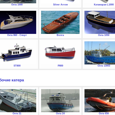
Охта 1000
Silver Arrow
Катамаран L1000
Охта 860 - Спорт
Волга
Охта 1050
ST800
P800
Охта 13003
бочие катера
Охта 21
Охта 24
Охта 650