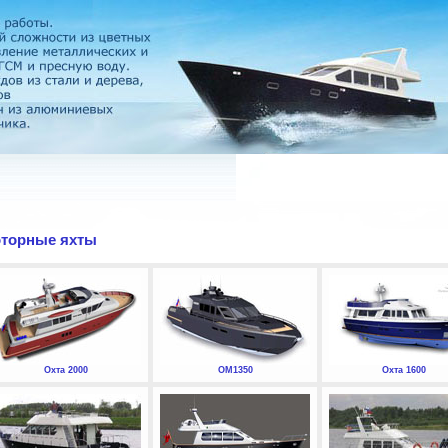
торные яхты
Охта 2000
ОМ1350
Охта 1600