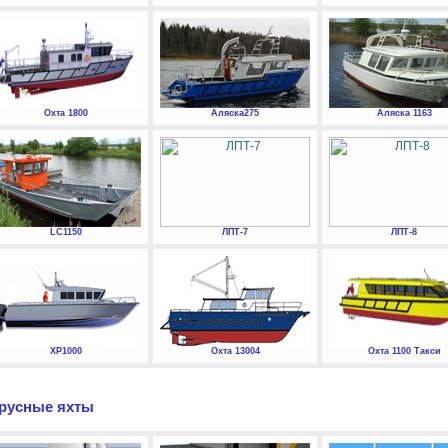
Охта 1800
Аляска275
Аляска 1163
LC1150
ЛПТ-7
ЛПТ-8
XP1000
Охта 13004
Охта 1100 Такси
русные яхты