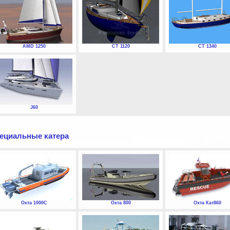
AMD 1250
СТ 1120
СТ 1340
J60
ециальные катера
Охта 1000С
Охта 800
Охта Кат860