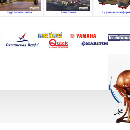
Судовозная телега
Кильблоки
Грузовые платфор