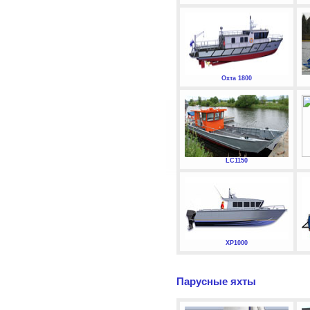
Охта 1800
LC1150
XP1000
Парусные яхты