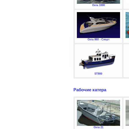
Охта 1000
Охта 860 - Спорт
ST800
Рабочие катера
Охта 21