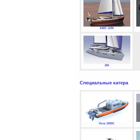
AMD 1250
J60
Специальные катера
Охта 1000С