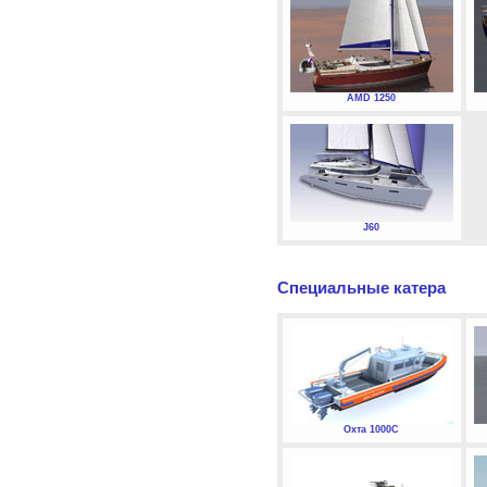
AMD 1250
J60
Специальные катера
Охта 1000С