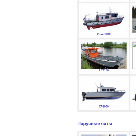
Охта 1800
LC1150
XP1000
Парусные яхты