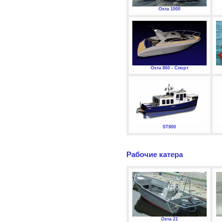
Охта 1000
Охта 860 - Спорт
ST800
Рабочие катера
Охта 21