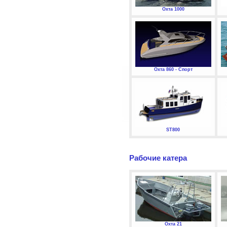
Охта 1000
Охта 860 - Спорт
ST800
Рабочие катера
Охта 21