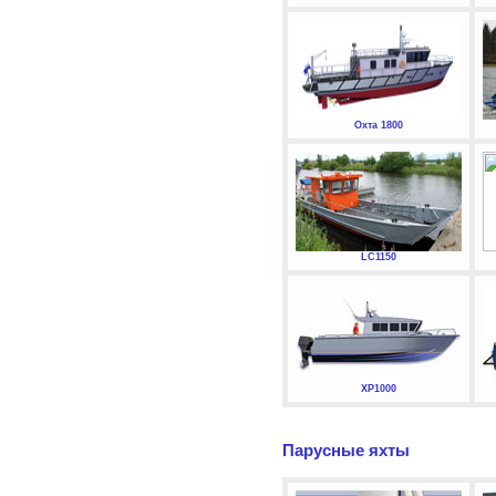
Охта 1800
LC1150
XP1000
Парусные яхты