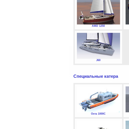
AMD 1250
J60
Специальные катера
Охта 1000С