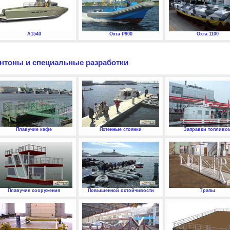
А1540
Охта P900
Охта 1100
нтоны и специальные разработки
Плавучие кафе
Яхтенные стоянки
Заправки топливо
Плавучие сооружения
Повышенной остойчивости
Трапы