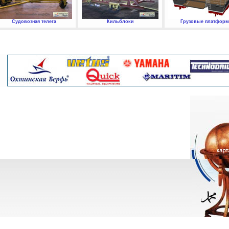
Судовозная телега
Кильблоки
Грузовые платфор