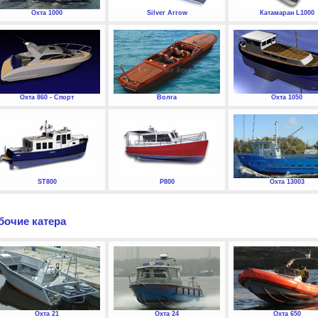
Охта 1000
Silver Arrow
Катамаран L1000
Охта 860 - Спорт
Волга
Охта 1050
ST800
P800
Охта 13003
бочие катера
Охта 21
Охта 24
Охта 650