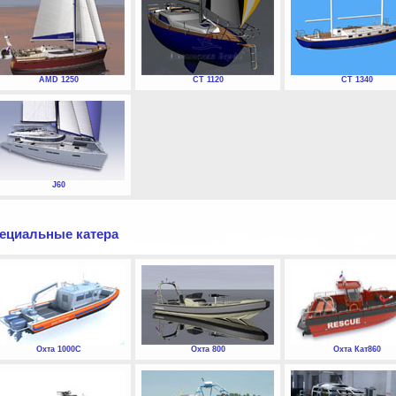
AMD 1250
СТ 1120
СТ 1340
J60
ециальные катера
Охта 1000С
Охта 800
Охта Кат860