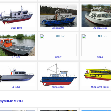
Охта 1800
Аляска275
Аляска 1163
LC1150
ЛПТ-7
ЛПТ-8
XP1000
Охта 13004
Охта 1100 Такси
русные яхты