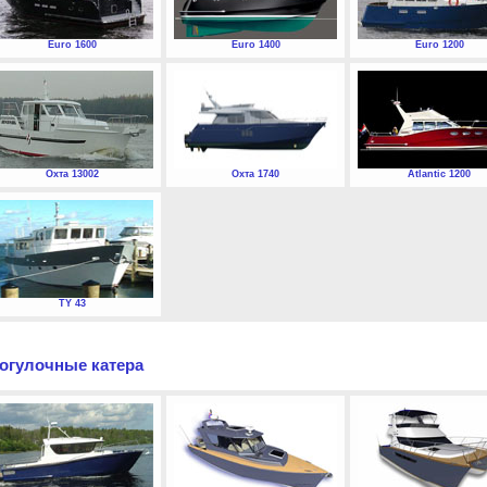
Euro 1600
Euro 1400
Euro 1200
Охта 13002
Охта 1740
Atlantic 1200
TY 43
огулочные катера