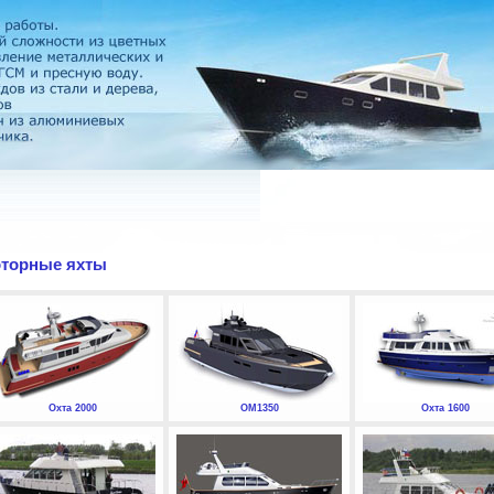
торные яхты
Охта 2000
ОМ1350
Охта 1600