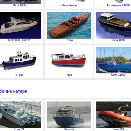
Охта 1000
Silver Arrow
Катамаран L1000
Охта 860 - Спорт
Волга
Охта 1050
ST800
P800
Охта 13003
бочие катера
Охта 21
Охта 24
Охта 650