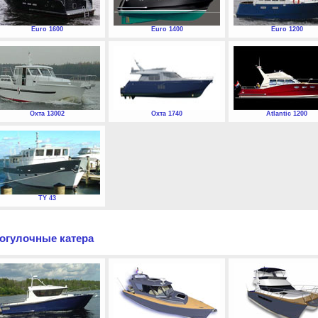
Euro 1600
Euro 1400
Euro 1200
Охта 13002
Охта 1740
Atlantic 1200
TY 43
огулочные катера