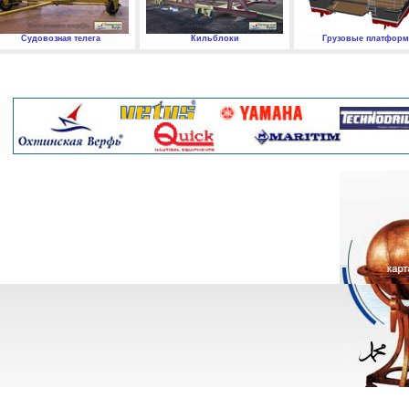
Судовозная телега
Кильблоки
Грузовые платфор