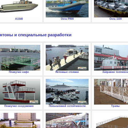
А1540
Охта P900
Охта 1100
нтоны и специальные разработки
Плавучие кафе
Яхтенные стоянки
Заправки топливо
Плавучие сооружения
Повышенной остойчивости
Трапы