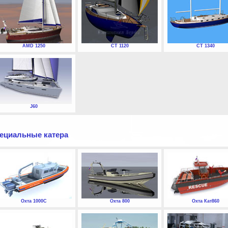
AMD 1250
СТ 1120
СТ 1340
J60
ециальные катера
Охта 1000С
Охта 800
Охта Кат860