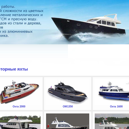
торные яхты
Охта 2000
ОМ1350
Охта 1600