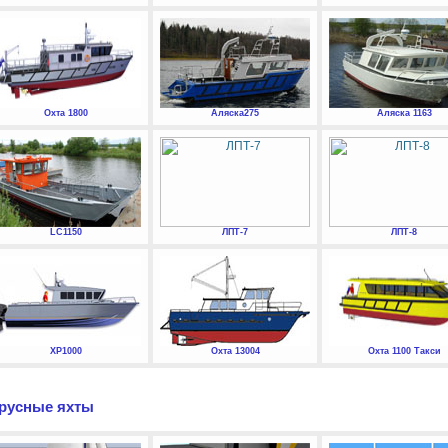
Охта 1800
Аляска275
Аляска 1163
LC1150
ЛПТ-7
ЛПТ-8
XP1000
Охта 13004
Охта 1100 Такси
русные яхты