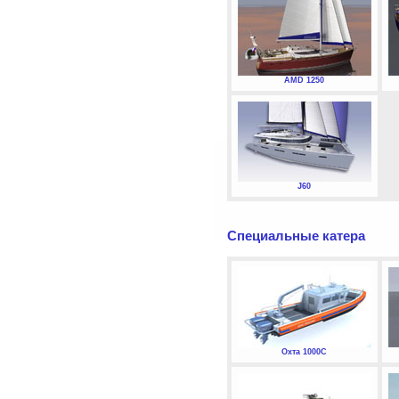
AMD 1250
J60
Специальные катера
Охта 1000С