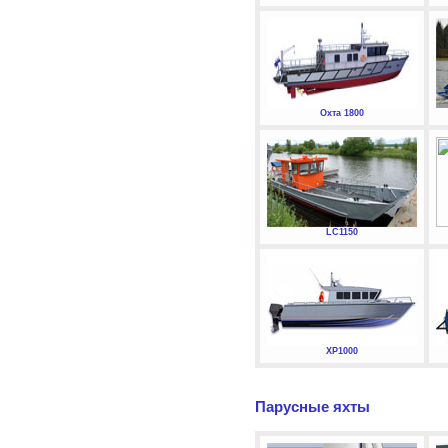
Охта 1800
LC1150
XP1000
Парусные яхты