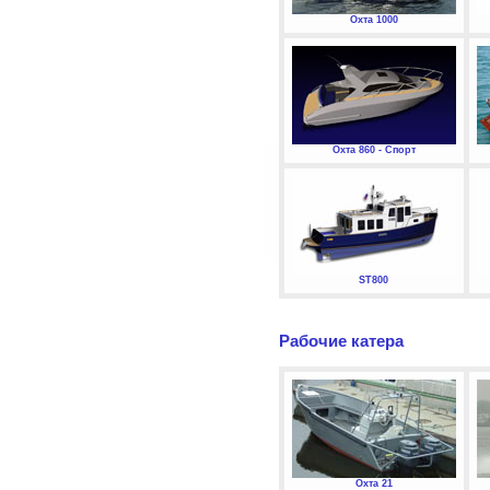
Охта 1000
Охта 860 - Спорт
ST800
Рабочие катера
Охта 21