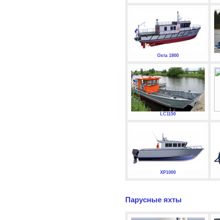
Охта 1800
LC1150
XP1000
Парусные яхты