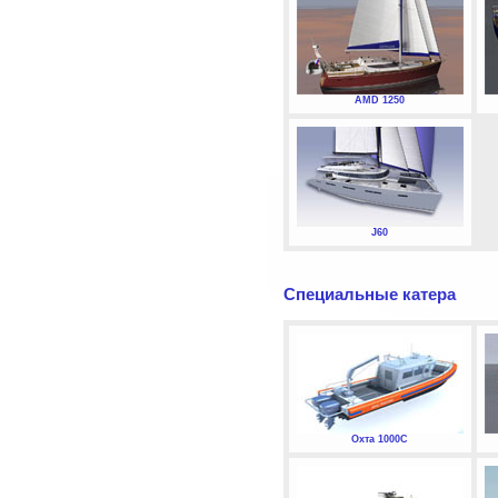
AMD 1250
J60
Специальные катера
Охта 1000С