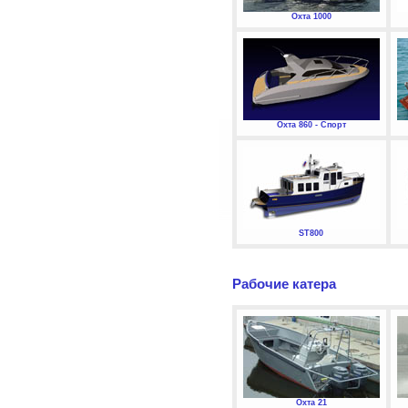
Охта 1000
Охта 860 - Спорт
ST800
Рабочие катера
Охта 21