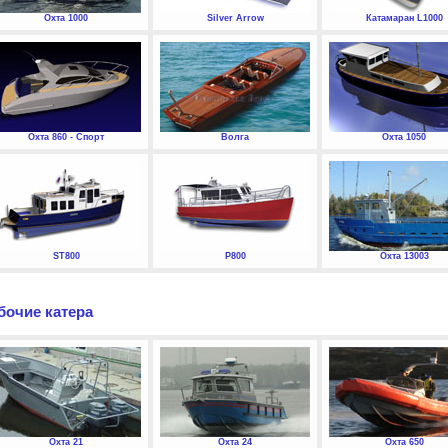
Охта 1000
Silver Arrow
Катамаран L1000
Охта 860 - Спорт
Волга
Охта 1050
ST800
P800
Охта 13003
бочие катера
Охта 21
Охта 24
Охта 650