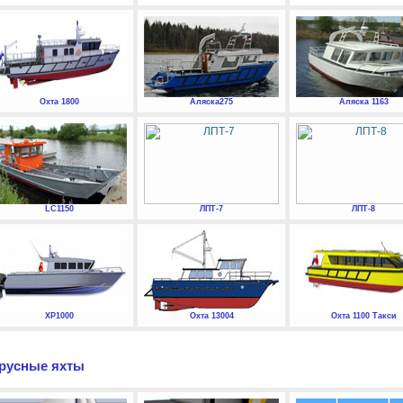
Охта 1800
Аляска275
Аляска 1163
LC1150
ЛПТ-7
ЛПТ-8
XP1000
Охта 13004
Охта 1100 Такси
русные яхты