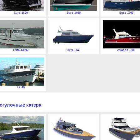
Euro 1600
Euro 1400
Euro 1200
Охта 13002
Охта 1740
Atlantic 1200
TY 43
огулочные катера