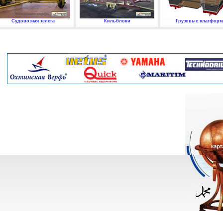
Судовозная телега
Кильблоки
Грузовые платфор