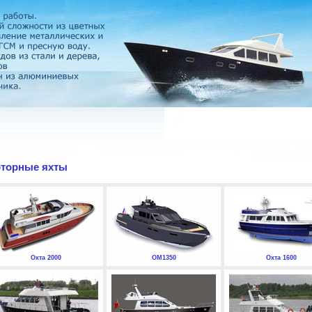
торные яхты
Охта 2000
ОМ1350
Охта 1600