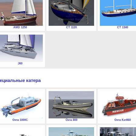
AMD 1250
СТ 1120
СТ 1340
J60
ециальные катера
Охта 1000С
Охта 800
Охта Кат860