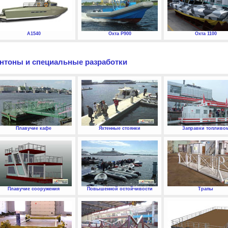
А1540
Охта P900
Охта 1100
нтоны и специальные разработки
Плавучие кафе
Яхтенные стоянки
Заправки топливо
Плавучие сооружения
Повышенной остойчивости
Трапы