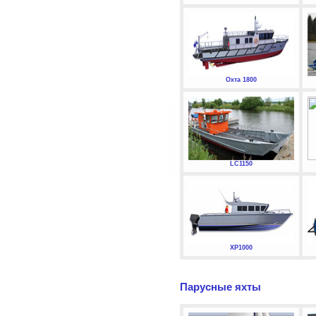
Охта 1800
LC1150
XP1000
Парусные яхты