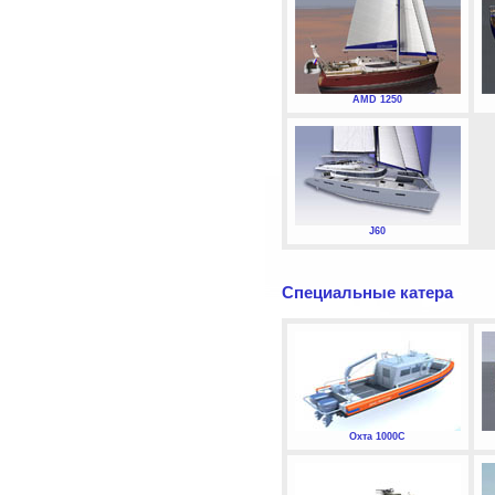
AMD 1250
J60
Специальные катера
Охта 1000С