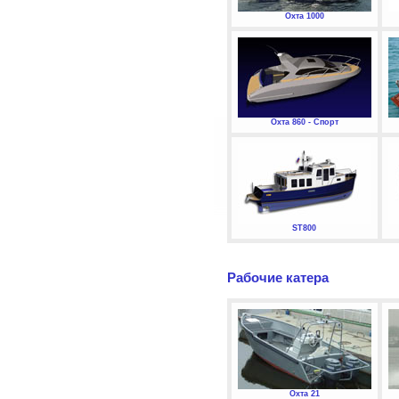
Охта 1000
Охта 860 - Спорт
ST800
Рабочие катера
Охта 21