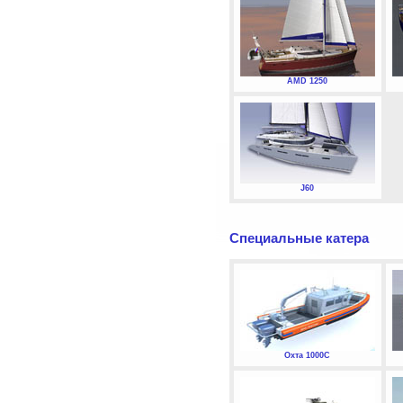
AMD 1250
J60
Специальные катера
Охта 1000С