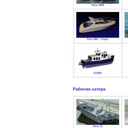
Охта 1000
Охта 860 - Спорт
ST800
Рабочие катера
Охта 21