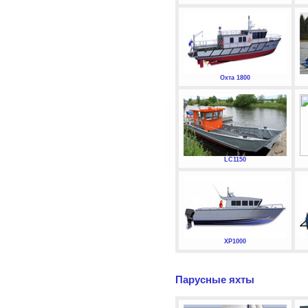
Охта 1800
LC1150
XP1000
Парусные яхты