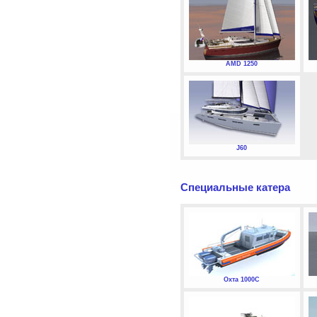
AMD 1250
J60
Специальные катера
Охта 1000С