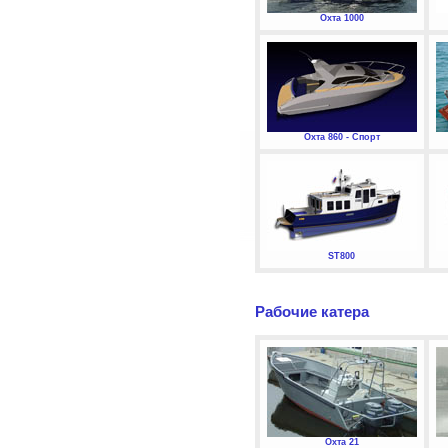
Охта 1000
Охта 860 - Спорт
ST800
Рабочие катера
Охта 21