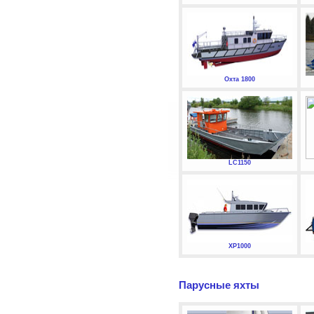
Охта 1800
LC1150
XP1000
Парусные яхты